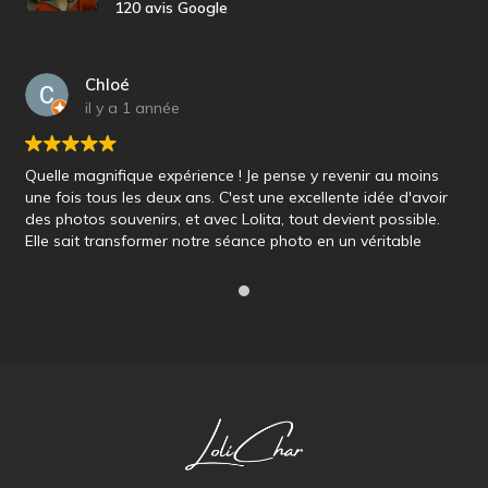
120 avis Google
Chloé
il y a 1 année
Quelle magnifique expérience ! Je pense y revenir au moins
une fois tous les deux ans. C'est une excellente idée d'avoir
des photos souvenirs, et avec Lolita, tout devient possible.
Elle sait transformer notre séance photo en un véritable
univers qu'elle aime et qu'elle nous fait aimer aussi ! À
bientôt ! P.S. : N’hésitez pas à faire appel à sa
collaboratrice maquilleuse, elle est géniale !